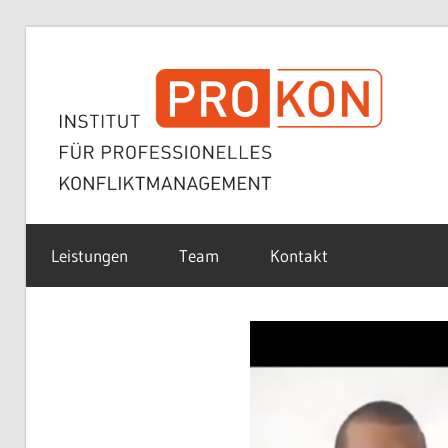
Zum
Inhalt
springen
Gewaltprävention,
Institut
Umgang
Leistungen
Team
Kontakt
mit
Aggressionen,
für
Deeskalation,
Konfliktmanagement,
Professionelles
Selbstschutz,
Einsatztraining