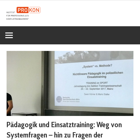
Zum
Inhalt
Gewaltprävention,
springen
Institut
Umgang
Se
mit
für
Aggressionen,
Deeskalation,
Professionelles
Konfliktmanagement,
Selbstschutz,
Konfliktmanag
Einsatztraining
–
Pädagogik und Einsatztraining: Weg von
ProKon
Systemfragen – hin zu Fragen der